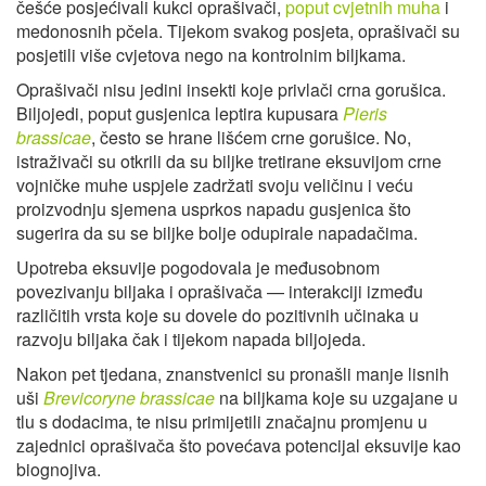
češće posjećivali kukci oprašivači,
poput cvjetnih muha
i
medonosnih pčela. Tijekom svakog posjeta, oprašivači su
posjetili više cvjetova nego na kontrolnim biljkama.
Oprašivači nisu jedini insekti koje privlači crna gorušica.
Biljojedi, poput gusjenica leptira kupusara
Pieris
brassicae
, često se hrane lišćem crne gorušice. No,
istraživači su otkrili da su biljke tretirane eksuvijom crne
vojničke muhe uspjele zadržati svoju veličinu i veću
proizvodnju sjemena usprkos napadu gusjenica što
sugerira da su se biljke bolje odupirale napadačima.
Upotreba eksuvije pogodovala je međusobnom
povezivanju biljaka i oprašivača — interakciji između
različitih vrsta koje su dovele do pozitivnih učinaka u
razvoju biljaka čak i tijekom napada biljojeda.
Nakon pet tjedana, znanstvenici su pronašli manje lisnih
uši
Brevicoryne brassicae
na biljkama koje su uzgajane u
tlu s dodacima, te nisu primijetili značajnu promjenu u
zajednici oprašivača što povećava potencijal eksuvije kao
biognojiva.