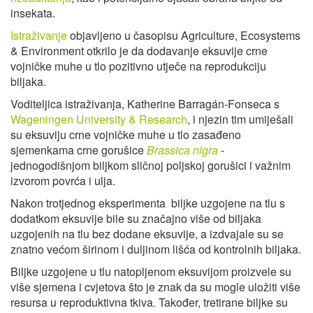
insekata.
Istraživanje
objavljeno u časopisu Agriculture, Ecosystems
& Environment otkrilo je da dodavanje eksuvije crne
vojničke muhe u tlo pozitivno utječe na reprodukciju
biljaka.
Voditeljica istraživanja, Katherine Barragán-Fonseca s
Wageningen University & Research
, i njezin tim umiješali
su eksuviju crne vojničke muhe u tlo zasađeno
sjemenkama crne gorušice
Brassica nigra
-
jednogodišnjom biljkom sličnoj poljskoj gorušici i važnim
izvorom povrća i ulja.
Nakon trotjednog eksperimenta biljke uzgojene na tlu s
dodatkom eksuvije bile su značajno više od biljaka
uzgojenih na tlu bez dodane eksuvije, a izdvajale su se
znatno većom širinom i duljinom lišća od kontrolnih biljaka.
Biljke uzgojene u tlu natopljenom eksuvijom proizvele su
više sjemena i cvjetova što je znak da su mogle uložiti više
resursa u reproduktivna tkiva. Također, tretirane biljke su