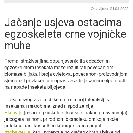
Objavljeno: 24.08.2023
Jačanje usjeva ostacima
egzoskeleta crne vojničke
muhe
Prema istraživanjima dopunjavanje tla odbačenim
egzoskeletom insekata može rezultirati povećanjem
biomase biljaka i broja cvjetova, povećanom proizvodnjom
sjemena i privlačenjem oprašivača te jačanjem otpornosti
na napade insekata biljojeda.
Tijekom svog života biljke su u stalnoj interakciji s
insektima i mikrobima iznad i ispod zemlje.
Eksuvija
(ostaci egzoskeleta insekata nakon presvlačenja)
je bogata hitinom, prirodnom biomolekulom koja može
potaknuti rast korisnih mikroorganizama poput
rizobakterija
, kao i potencijalno ojačati obranu biljke od