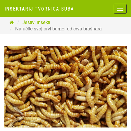
INSEKTARIJ
TVORNICA BUBA
Toggl
naviga
Jestivi insekti
Naručite svoj prvi burger od crva brašnara