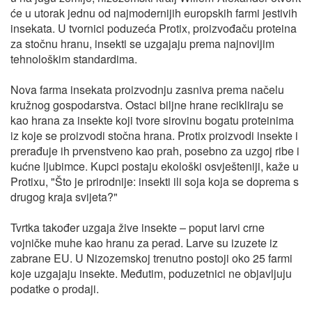
će u utorak jednu od najmodernijih europskih farmi jestivih
insekata. U tvornici poduzeća Protix, proizvođaču proteina
za stočnu hranu, insekti se uzgajaju prema najnovijim
tehnološkim standardima.
Nova farma insekata proizvodnju zasniva prema načelu
kružnog gospodarstva. Ostaci biljne hrane recikliraju se
kao hrana za insekte koji tvore sirovinu bogatu proteinima
iz koje se proizvodi stočna hrana. Protix proizvodi insekte i
prerađuje ih prvenstveno kao prah, posebno za uzgoj ribe i
kućne ljubimce. Kupci postaju ekološki osvješteniji, kaže u
Protixu, "Što je prirodnije: insekti ili soja koja se doprema s
drugog kraja svijeta?"
Tvrtka također uzgaja žive insekte – poput larvi crne
vojničke muhe kao hranu za perad. Larve su izuzete iz
zabrane EU. U Nizozemskoj trenutno postoji oko 25 farmi
koje uzgajaju insekte. Međutim, poduzetnici ne objavljuju
podatke o prodaji.