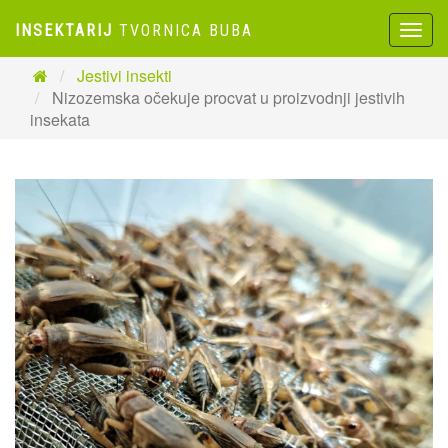
INSEKTARIJ
TVORNICA BUBA
Toggl
naviga
Jestivi insekti
Nizozemska očekuje procvat u proizvodnji jestivih
insekata