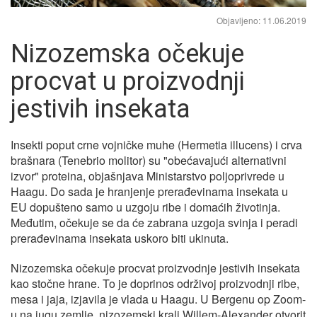
Objavljeno: 11.06.2019
Nizozemska očekuje
procvat u proizvodnji
jestivih insekata
Insekti poput crne vojničke muhe (Hermetia illucens) i crva
brašnara (Tenebrio molitor) su "obećavajući alternativni
izvor" proteina, objašnjava Ministarstvo poljoprivrede u
Haagu. Do sada je hranjenje prerađevinama insekata u
EU dopušteno samo u uzgoju ribe i domaćih životinja.
Međutim, očekuje se da će zabrana uzgoja svinja i peradi
prerađevinama insekata uskoro biti ukinuta.
Nizozemska očekuje procvat proizvodnje jestivih insekata
kao stočne hrane. To je doprinos održivoj proizvodnji ribe,
mesa i jaja, izjavila je vlada u Haagu. U Bergenu op Zoom-
u na jugu zemlje, nizozemski kralj Willem-Alexander otvorit