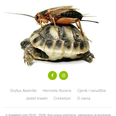
Gryllus Assimilis
Hermetia Illucens
Cjenik i narudžbe
Jestivi insekti
Cricketizer
O nama
© Insektarij.com 2016 - 2026. Sva prava pridržana, zabranjeno je kopiranje