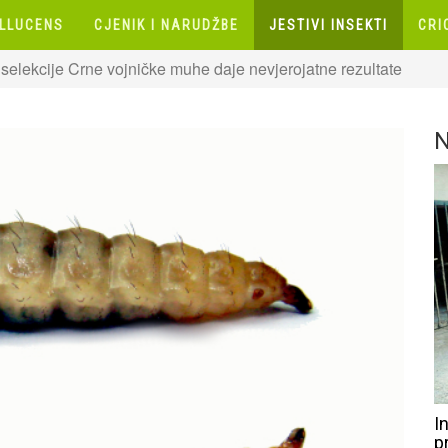
ILLUCENS
CJENIK I NARUDŽBE
JESTIVI INSEKTI
CRI
selekcije Crne vojničke muhe daje nevjerojatne rezultate
N
I
p