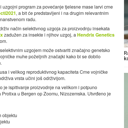
i uzgojni program za povećanje tjelesne mase larvi crne
ecti2021
, a bit će predstavljeni i na drugim relevantnim
u znanstvenom radu.
održiv način selektivnog uzgoja za proizvodnju insekata
ix
zadužen za insekte i njihov uzgoj, a
Hendrix Genetics
nom.
e selektivnim uzgojem može ostvariti značajno genetsko
R
ojničke muhe poželjnih značajki kako bi se dobilo
k
m.
lusa i velikog reproduktivnog kapaciteta Crne vojničke
rživa vrsta učini još održivijom.
 je ispitivanje proizvodnje na velikom i potpuno
 Protixa u Bergen op Zoomu, Nizozemska. Utvrđeno je
m objektu
jektu