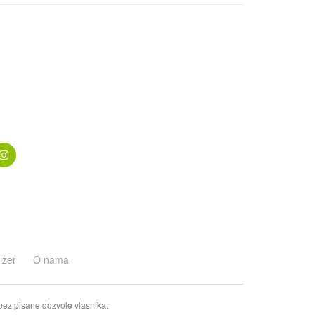
izer
O nama
 bez pisane dozvole vlasnika.